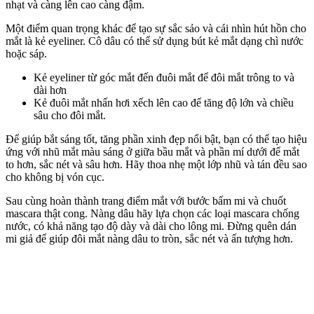
nhạt và càng lên cao càng đậm.
Một điểm quan trọng khác để tạo sự sắc sảo và cái nhìn hút hồn cho
mắt là kẻ eyeliner. Cô dâu có thể sử dụng bút kẻ mắt dạng chì nước
hoặc sáp.
Kẻ eyeliner từ góc mắt đến đuôi mắt để đôi mắt trông to và
dài hơn
Kẻ đuôi mắt nhấn hơi xếch lên cao để tăng độ lớn và chiều
sâu cho đôi mắt.
Để giúp bắt sáng tốt, tăng phần xinh đẹp nổi bật, bạn có thể tạo hiệu
ứng với nhũ mắt màu sáng ở giữa bầu mắt và phần mí dưới để mắt
to hơn, sắc nét và sâu hơn. Hãy thoa nhẹ một lớp nhũ và tán đều sao
cho không bị vón cục.
Sau cùng hoàn thành trang điểm mắt với bước bấm mi và chuốt
mascara thật cong. Nàng dâu hãy lựa chọn các loại mascara chống
nước, có khả năng tạo độ dày và dài cho lông mi. Đừng quên dán
mi giả để giúp đôi mắt nàng dâu to tròn, sắc nét và ấn tượng hơn.