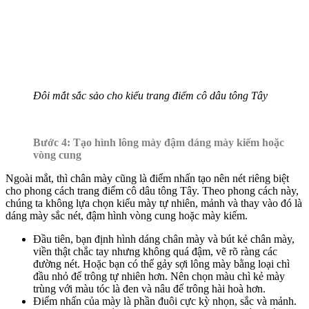
Đôi mắt sắc sảo cho kiểu trang điểm cô dâu tông Tây
Bước 4: Tạo hình lông mày đậm dáng mày kiếm hoặc
vòng cung
Ngoài mắt, thì chân mày cũng là điểm nhấn tạo nên nét riêng biệt
cho phong cách trang điểm cô dâu tông Tây. Theo phong cách này,
chúng ta không lựa chọn kiểu mày tự nhiên, mảnh và thay vào đó là
dáng mày sắc nét, đậm hình vòng cung hoặc mày kiếm.
Đầu tiên, bạn định hình dáng chân mày và bút kẻ chân mày,
viền thật chắc tay nhưng không quá đậm, vẽ rõ ràng các
đường nét. Hoặc bạn có thể gảy sợi lông mày bằng loại chì
đầu nhỏ để trông tự nhiên hơn. Nên chọn màu chì kẻ mày
trùng với màu tóc là đen và nâu để trông hài hoà hơn.
Điểm nhấn của mày là phần đuôi cực kỳ nhọn, sắc và mảnh.