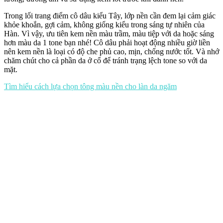
Trong lối trang điểm cô dâu kiểu Tây, lớp nền cần đem lại cảm giác
khỏe khoắn, gợi cảm, không giống kiểu trong sáng tự nhiên của
Hàn. Vì vậy, ưu tiên kem nền màu trầm, màu tiệp với da hoặc sáng
hơn màu da 1 tone bạn nhé! Cô dâu phải hoạt động nhiều giờ liền
nên kem nền là loại có độ che phủ cao, mịn, chống nước tốt. Và nhớ
chăm chút cho cả phần da ở cổ để tránh trạng lệch tone so với da
mặt.
Tìm hiểu cách lựa chọn tông màu nền cho làn da ngăm