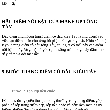
kiểu Tây.
ĐẶC ĐIỂM NỔI BẬT CỦA MAKE UP TÔNG
TÂY
Đặc điểm chung của trang điểm cô dâu kiểu Tây là chú trọng vào
việc tạo điểm nhấn cho từng bộ phận trên gương mặt. Nhìn vào một
layout trang điểm cô dâu tông Tây, chúng ta có thể thấy các điểm
nổi bật như gương mặt rõ góc cạnh, sống mũi, lông mày đậm, môi
dày trầm và đôi mắt sắc.
5 BƯỚC TRANG ĐIỂM CÔ DÂU KIỂU TÂY
Bước 1: Tạo lớp nền chắc
Đầu tiên, đừng quên thủ tục thông thường trong trang điểm, góp
phần để lớp trang điểm đẹp, lớp nền chắc và bền: làm sạch da kỹ
lưỡng, dưỡng ẩm và sử dụng kem lót trước khi đánh nền.