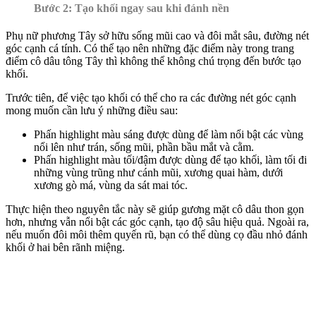
Bước 2: Tạo khối ngay sau khi đánh nền
Phụ nữ phương Tây sở hữu sống mũi cao và đôi mắt sâu, đường nét
góc cạnh cá tính. Có thể tạo nên những đặc điểm này trong trang
điểm cô dâu tông Tây thì không thể không chú trọng đến bước tạo
khối.
Trước tiên, để việc tạo khối có thể cho ra các đường nét góc cạnh
mong muốn cần lưu ý những điều sau:
Phấn highlight màu sáng được dùng để làm nổi bật các vùng
nổi lên như trán, sống mũi, phần bầu mắt và cằm.
Phấn highlight màu tối/đậm được dùng để tạo khối, làm tối đi
những vùng trũng như cánh mũi, xương quai hàm, dưới
xương gò má, vùng da sát mai tóc.
Thực hiện theo nguyên tắc này sẽ giúp gương mặt cô dâu thon gọn
hơn, nhưng vẫn nổi bật các góc cạnh, tạo độ sâu hiệu quả. Ngoài ra,
nếu muốn đôi môi thêm quyến rũ, bạn có thể dùng cọ đầu nhỏ đánh
khối ở hai bên rãnh miệng.