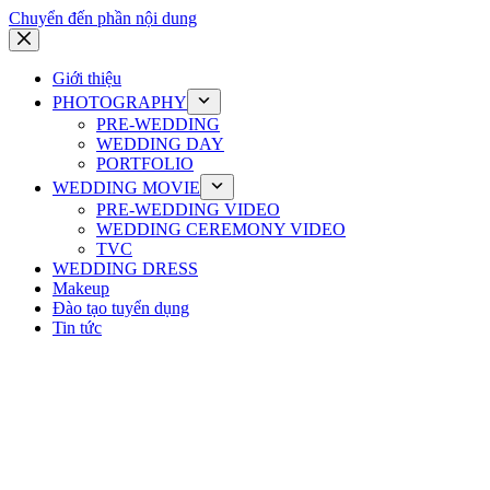
Chuyển đến phần nội dung
Giới thiệu
PHOTOGRAPHY
PRE-WEDDING
WEDDING DAY
PORTFOLIO
WEDDING MOVIE
PRE-WEDDING VIDEO
WEDDING CEREMONY VIDEO
TVC
WEDDING DRESS
Makeup
Đào tạo tuyển dụng
Tin tức