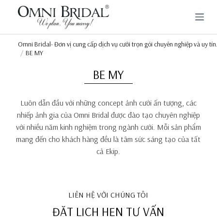
C
h
u
y
ể
Omni Bridal- Đơn vị cung cấp dịch vụ cưới trọn gói chuyên nghiệp và uy tín
n
BE MY
đ
ế
BE MY
n
p
h
Luôn dẫn đầu với những concept ảnh cưới ấn tượng, các
ầ
n
nhiếp ảnh gia của Omni Bridal được đào tạo chuyên nghiệp
n
với nhiều năm kinh nghiệm trong ngành cưới. Mỗi sản phẩm
ộ
mang đến cho khách hàng đều là tâm sức sáng tạo của tất
i
d
cả Ekip.
u
n
g
LIÊN HỆ VỚI CHÚNG TÔI
ĐẶT LỊCH HẸN TƯ VẤN