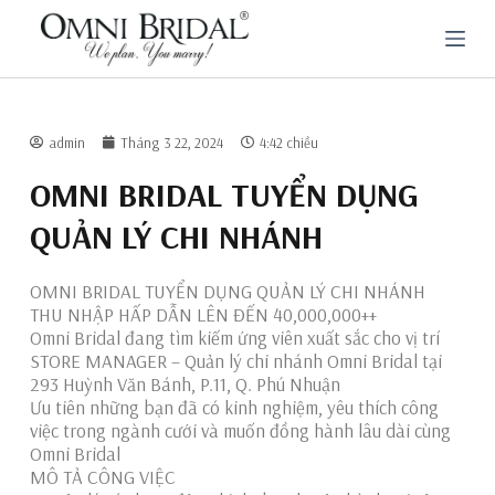
C
h
u
y
ể
n
đ
admin
Tháng 3 22, 2024
4:42 chiều
ế
n
OMNI BRIDAL TUYỂN DỤNG
p
h
QUẢN LÝ CHI NHÁNH
ầ
n
n
OMNI BRIDAL TUYỂN DỤNG QUẢN LÝ CHI NHÁNH
ộ
THU NHẬP HẤP DẪN LÊN ĐẾN 40,000,000++
i
Omni Bridal đang tìm kiếm ứng viên xuất sắc cho vị trí
d
u
STORE MANAGER – Quản lý chi nhánh Omni Bridal tại
n
293 Huỳnh Văn Bánh, P.11, Q. Phú Nhuận
g
Ưu tiên những bạn đã có kinh nghiệm, yêu thích công
việc trong ngành cưới và muốn đồng hành lâu dài cùng
Omni Bridal
MÔ TẢ CÔNG VIỆC