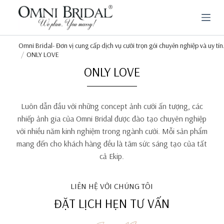
C
h
u
y
ể
Omni Bridal- Đơn vị cung cấp dịch vụ cưới trọn gói chuyên nghiệp và uy tín
n
ONLY LOVE
đ
ONLY LOVE
ế
n
p
h
Luôn dẫn đầu với những concept ảnh cưới ấn tượng, các
ầ
n
nhiếp ảnh gia của Omni Bridal được đào tạo chuyên nghiệp
n
với nhiều năm kinh nghiệm trong ngành cưới. Mỗi sản phẩm
ộ
mang đến cho khách hàng đều là tâm sức sáng tạo của tất
i
d
cả Ekip.
u
n
g
LIÊN HỆ VỚI CHÚNG TÔI
ĐẶT LỊCH HẸN TƯ VẤN