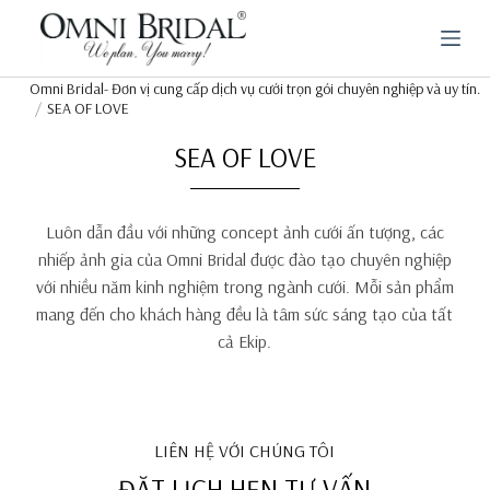
C
h
u
y
Omni Bridal- Đơn vị cung cấp dịch vụ cưới trọn gói chuyên nghiệp và uy tín.
ể
SEA OF LOVE
n
đ
SEA OF LOVE
ế
n
p
h
Luôn dẫn đầu với những concept ảnh cưới ấn tượng, các
ầ
n
nhiếp ảnh gia của Omni Bridal được đào tạo chuyên nghiệp
n
với nhiều năm kinh nghiệm trong ngành cưới. Mỗi sản phẩm
ộ
mang đến cho khách hàng đều là tâm sức sáng tạo của tất
i
d
cả Ekip.
u
n
g
LIÊN HỆ VỚI CHÚNG TÔI
ĐẶT LỊCH HẸN TƯ VẤN