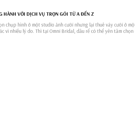
 HÀNH VỚI DỊCH VỤ TRỌN GÓI TỪ A ĐẾN Z
họn chụp hình ở một studio ảnh cưới nhưng lại thuê váy cưới ở mộ
ác vì nhiều lý do. Thì tại Omni Bridal, dâu rể có thể yên tâm chọ