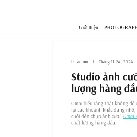
C
h
u
y
Giới thiệu
PHOTOGRAP
ể
n
đ
ế
n
p
h
admin
Tháng 11 24, 2024
ầ
n
Studio ảnh cướ
n
ộ
lượng hàng đầ
i
d
u
Omni hiểu rằng thật không dễ 
n
lại các khoảnh khắc đáng nhớ, 
g
cưới đến chụp ảnh cưới,
Omni B
chất lượng hàng đầu.