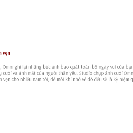
n vẹn
i, Omni ghi lại những bức ảnh bao quát toàn bộ ngày vui của bạ
nụ cười và ánh mắt của người thân yêu. Studio chụp ảnh cưới Om
ọn vẹn cho nhiều năm tới, để mỗi khi nhớ về đó đều sẽ là kỷ niệm 