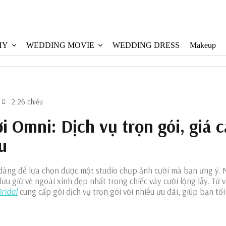
HY
WEDDING MOVIE
WEDDING DRESS
Makeup
2:26 chiều
i Omni: Dịch vụ trọn gói, giá c
u
dàng để lựa chọn được một studio chụp ảnh cưới mà bạn ưng ý. 
lưu giữ vẻ ngoài xinh đẹp nhất trong chiếc váy cưới lộng lẫy. Từ 
ridal
cung cấp gói dịch vụ trọn gói với nhiều ưu đãi, giúp bạn t