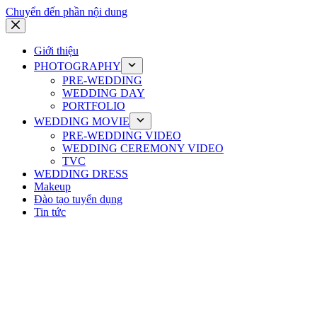
Chuyển đến phần nội dung
Giới thiệu
PHOTOGRAPHY
PRE-WEDDING
WEDDING DAY
PORTFOLIO
WEDDING MOVIE
PRE-WEDDING VIDEO
WEDDING CEREMONY VIDEO
TVC
WEDDING DRESS
Makeup
Đào tạo tuyển dụng
Tin tức