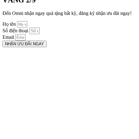
VÀNG 2/9
Đến Omni nhận ngay quà tặng bất kỳ, đăng ký nhận ưu đãi ngay!
Họ tên
Số điện thoại
Email
NHẬN ƯU ĐÃI NGAY