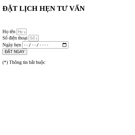
ĐẶT LỊCH HẸN TƯ VẤN
Họ tên
Số điện thoại
Ngày hẹn
ĐẶT NGAY
(*) Thông tin bắt buộc