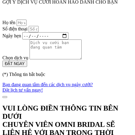
GỢI Ý DỊCH VỤ CƯỚI HOÀN HẢO DÀNH CHO BẠN
Họ tên
Số điện thoại
Ngày hẹn
Chọn dịch vụ
ĐẶT NGAY
(*) Thông tin bắt buộc
Bạn đang quan tâm đến các dịch vụ ngày cưới?
Đặt lịch tư vấn ngay!
VUI LÒNG ĐIỀN THÔNG TIN BÊN
DƯỚI
CHUYÊN VIÊN OMNI BRIDAL SẼ
LIÊN HỆ VỚI BẠN TRONG THỜI