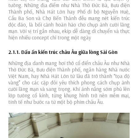
tưởng. Những địa điểm như Nhà Thờ Đức Bà, Bưu điện
Thành phố, Nhà Hát Lớn hay Phố đi bộ Nguyễn Huệ,
Cầu Ba Son và Chợ Bến Thành đều mang nét kiến trúc
độc đáo, là bối cảnh hoàn hảo cho chụp ảnh cưới lãng
mạn. Với vị trí gần nhau, ekip dễ dàng di chuyển và thực
hiện nhiều concept chỉ trong một ngày
2.1.1. Dấu ấn kiến trúc châu Âu giữa lòng Sài Gòn
Những địa danh mang hơi thở cổ điển châu Âu như Nhà
Thờ Đức Bà, Bưu điện Thành phố, ngân hàng Nhà nước
Việt Nam, hay Nhà Hát Lớn từ lâu đã trở thành “tọa độ
vàng” cho các cặp đôi yêu thích phong cách chụp ảnh
cưới lãng mạn và sang trọng. Khi ánh nắng sớm phủ lên
lớp tường cổ kính, từng khung hình trở nên mềm mại,
tinh tế như bước ra từ một bộ phim châu Âu.