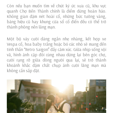
Còn nếu bạn muốn tìm về chút ký ức xưa cũ, khu vực
quanh Chợ Bến Thành chính là điểm dừng hoàn hảo.
Không gian đậm nét hoài cổ, những bức tường vàng,
bảng hiệu cũ hay khung cửa sổ cổ điển đều có thể trở
thành phông nền lãng mạn.
Một bộ váy cưới dáng ngắn nhẹ nhàng, kết hợp xe
Vespa cổ, hoa baby trắng hoặc bó cúc nhỏ sẽ mang đến
tinh thần “Retro Saigon” đầy cảm xúc. Giữa nhịp sống vội
vã, hình ảnh cặp đôi cùng nhau dừng lại bên góc chợ,
cười rạng rỡ giữa dòng người qua lại, sẽ trở thành
khoảnh khắc đậm chất chụp ảnh cưới lãng mạn mà
không cần sắp đặt.