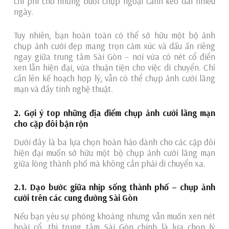
chi phí cho những buổi chụp ngoại cảnh kéo dài nhiều
ngày.
Tuy nhiên, bạn hoàn toàn có thể sở hữu một bộ ảnh
chụp ảnh cưới đẹp mang trọn cảm xúc và dấu ấn riêng
ngay giữa trung tâm Sài Gòn – nơi vừa có nét cổ điển
xen lẫn hiện đại, vừa thuận tiện cho việc di chuyển. Chỉ
cần lên kế hoạch hợp lý, vẫn có thể chụp ảnh cưới lãng
mạn và đầy tính nghệ thuật.
2. Gợi ý top những địa điểm chụp ảnh cưới lãng mạn
cho cặp đôi bận rộn
Dưới đây là ba lựa chọn hoàn hảo dành cho các cặp đôi
hiện đại muốn sở hữu một bộ chụp ảnh cưới lãng mạn
giữa lòng thành phố mà không cần phải di chuyển xa.
2.1. Dạo bước giữa nhịp sống thành phố – chụp ảnh
cưới trên các cung đường Sài Gòn
Nếu bạn yêu sự phóng khoáng nhưng vẫn muốn xen nét
hoài cổ, thì trung tâm Sài Gòn chính là lựa chọn lý