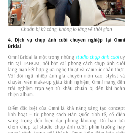
Chuẩn bị kỹ càng, không lo lắng về thời gian
4. Dịch vụ chụp ảnh cưới chuyên nghiệp tại Omni
Bridal
Omni Bridal là một trong những
studio chụp ảnh cưới
uy
tín tại TP.HCM, nổi bật với phong cách chụp ảnh cưới
lãng mạn kết hợp giữa nghệ thuật và cảm xúc chân thực.
Với đội ngũ nhiếp ảnh gia chuyên môn cao, stylist và
chuyên viên make-up giàu kinh nghiệm, Omni mang đến
trải nghiệm trọn vẹn từ khâu chuẩn bị đến khi hoàn
thiện album.
Điểm đặc biệt của Omni là khả năng sáng tạo concept
linh hoạt – từ phong cách Hàn Quốc tinh tế, cổ điển
sang trọng đến hiện đại phóng khoáng. Dù bạn lựa
chọn chụp tại studio chụp ảnh cưới, phim trường hay
ngoại cảnh trong nội thành, Omni luôn đảm bảo chất