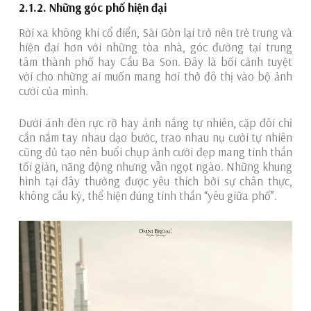
2.1.2. Những góc phố hiện đại
Rời xa không khí cổ điển, Sài Gòn lại trở nên trẻ trung và
hiện đại hơn với những tòa nhà, góc đường tại trung
tâm thành phố hay Cầu Ba Son. Đây là bối cảnh tuyệt
vời cho những ai muốn mang hơi thở đô thị vào bộ ảnh
cưới của mình.
Dưới ánh đèn rực rỡ hay ánh nắng tự nhiên, cặp đôi chỉ
cần nắm tay nhau dạo bước, trao nhau nụ cười tự nhiên
cũng đủ tạo nên buổi chụp ảnh cưới đẹp mang tinh thần
tối giản, năng động nhưng vẫn ngọt ngào. Những khung
hình tại đây thường được yêu thích bởi sự chân thực,
không cầu kỳ, thể hiện đúng tinh thần “yêu giữa phố”.