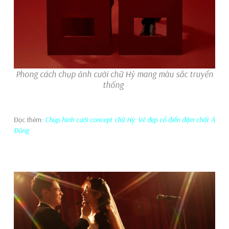
Phong cách chụp ảnh cưới chữ Hỷ mang màu sắc truyền
thống
Đọc thêm:
Chụp hình cưới concept chữ Hỷ: Vẻ đẹp cổ điển đậm chất Á
Đông