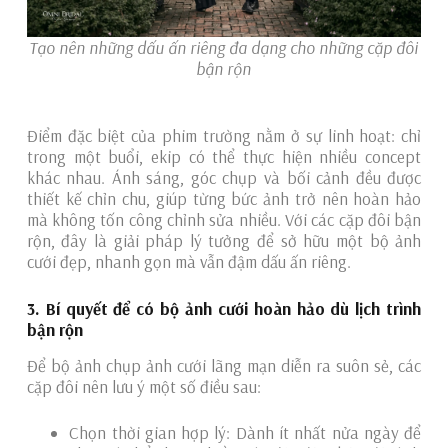
Tạo nên những dấu ấn riêng đa dạng cho những cặp đôi
bận rộn
Điểm đặc biệt của phim trường nằm ở sự linh hoạt: chỉ
trong một buổi, ekip có thể thực hiện nhiều concept
khác nhau. Ánh sáng, góc chụp và bối cảnh đều được
thiết kế chỉn chu, giúp từng bức ảnh trở nên hoàn hảo
mà không tốn công chỉnh sửa nhiều. Với các cặp đôi bận
rộn, đây là giải pháp lý tưởng để sở hữu một bộ ảnh
cưới đẹp, nhanh gọn mà vẫn đậm dấu ấn riêng.
3. Bí quyết để có bộ ảnh cưới hoàn hảo dù lịch trình
bận rộn
Để bộ ảnh chụp ảnh cưới lãng mạn diễn ra suôn sẻ, các
cặp đôi nên lưu ý một số điều sau:
Chọn thời gian hợp lý: Dành ít nhất nửa ngày để