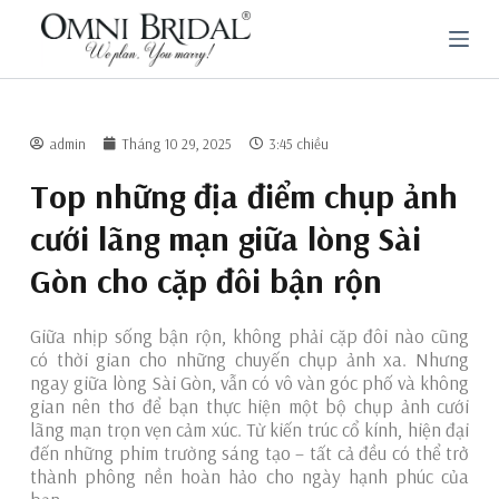
C
h
u
y
ể
n
đ
admin
Tháng 10 29, 2025
3:45 chiều
ế
n
Top những địa điểm chụp ảnh
p
h
cưới lãng mạn giữa lòng Sài
ầ
n
Gòn cho cặp đôi bận rộn
n
ộ
i
Giữa nhịp sống bận rộn, không phải cặp đôi nào cũng
d
có thời gian cho những chuyến chụp ảnh xa. Nhưng
u
ngay giữa lòng Sài Gòn, vẫn có vô vàn góc phố và không
n
g
gian nên thơ để bạn thực hiện một bộ chụp ảnh cưới
lãng mạn trọn vẹn cảm xúc. Từ kiến trúc cổ kính, hiện đại
đến những phim trường sáng tạo – tất cả đều có thể trở
thành phông nền hoàn hảo cho ngày hạnh phúc của