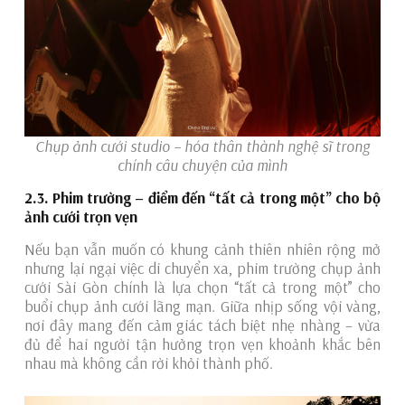
Chụp ảnh cưới studio – hóa thân thành nghệ sĩ trong
chính câu chuyện của mình
2.3. Phim trường – điểm đến “tất cả trong một” cho bộ
ảnh cưới trọn vẹn
Nếu bạn vẫn muốn có khung cảnh thiên nhiên rộng mở
nhưng lại ngại việc di chuyển xa, phim trường chụp ảnh
cưới Sài Gòn chính là lựa chọn “tất cả trong một” cho
buổi chụp ảnh cưới lãng mạn. Giữa nhịp sống vội vàng,
nơi đây mang đến cảm giác tách biệt nhẹ nhàng – vừa
đủ để hai người tận hưởng trọn vẹn khoảnh khắc bên
nhau mà không cần rời khỏi thành phố.