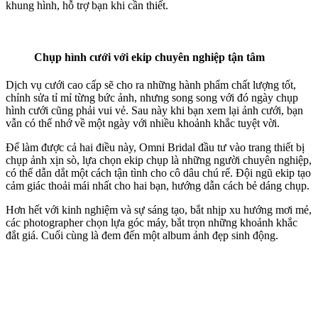
khung hình, hỗ trợ bạn khi cần thiết.
Chụp hình cưới với ekip chuyên nghiệp tận tâm
Dịch vụ cưới cao cấp sẽ cho ra những hành phẩm chất lượng tốt,
chỉnh sửa tỉ mỉ từng bức ảnh, nhưng song song với đó ngày chụp
hình cưới cũng phải vui vẻ. Sau này khi bạn xem lại ảnh cưới, bạn
vẫn có thể nhớ về một ngày với nhiều khoảnh khắc tuyệt vời.
Để làm được cả hai điều này, Omni Bridal đầu tư vào trang thiết bị
chụp ảnh xịn sò, lựa chọn ekip chụp là những người chuyên nghiệp,
có thể dẫn dắt một cách tận tình cho cô dâu chú rể. Đội ngũ ekip tạo
cảm giác thoải mái nhất cho hai bạn, hướng dẫn cách bẻ dáng chụp.
Hơn hết với kinh nghiệm và sự sáng tạo, bắt nhịp xu hướng mơi mẻ,
các photographer chọn lựa góc máy, bắt trọn những khoảnh khắc
đắt giá. Cuối cùng là đem đến một album ảnh đẹp sinh động.