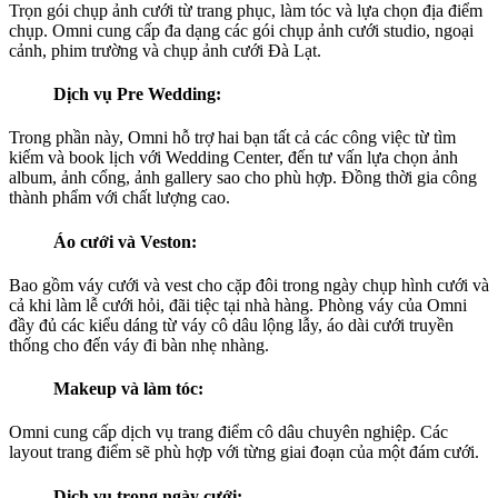
Trọn gói chụp ảnh cưới từ trang phục, làm tóc và lựa chọn địa điểm
chụp. Omni cung cấp đa dạng các gói chụp ảnh cưới studio, ngoại
cảnh, phim trường và chụp ảnh cưới Đà Lạt.
Dịch vụ Pre Wedding:
Trong phần này, Omni hỗ trợ hai bạn tất cả các công việc từ tìm
kiếm và book lịch với Wedding Center, đến tư vấn lựa chọn ảnh
album, ảnh cổng, ảnh gallery sao cho phù hợp. Đồng thời gia công
thành phẩm với chất lượng cao.
Áo cưới và Veston:
Bao gồm váy cưới và vest cho cặp đôi trong ngày chụp hình cưới và
cả khi làm lễ cưới hỏi, đãi tiệc tại nhà hàng. Phòng váy của Omni
đầy đủ các kiểu dáng từ váy cô dâu lộng lẫy, áo dài cưới truyền
thống cho đến váy đi bàn nhẹ nhàng.
Makeup và làm tóc:
Omni cung cấp dịch vụ trang điểm cô dâu chuyên nghiệp. Các
layout trang điểm sẽ phù hợp với từng giai đoạn của một đám cưới.
Dịch vụ trong ngày cưới: