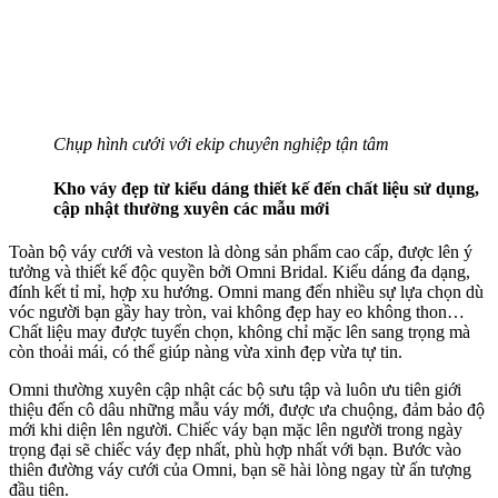
Chụp hình cưới với ekip chuyên nghiệp tận tâm
Kho váy đẹp từ kiểu dáng thiết kế đến chất liệu sử dụng,
cập nhật thường xuyên các mẫu mới
Toàn bộ váy cưới và veston là dòng sản phẩm cao cấp, được lên ý
tưởng và thiết kế độc quyền bởi Omni Bridal. Kiểu dáng đa dạng,
đính kết tỉ mỉ, hợp xu hướng. Omni mang đến nhiều sự lựa chọn dù
vóc người bạn gầy hay tròn, vai không đẹp hay eo không thon…
Chất liệu may được tuyển chọn, không chỉ mặc lên sang trọng mà
còn thoải mái, có thể giúp nàng vừa xinh đẹp vừa tự tin.
Omni thường xuyên cập nhật các bộ sưu tập và luôn ưu tiên giới
thiệu đến cô dâu những mẫu váy mới, được ưa chuộng, đảm bảo độ
mới khi diện lên người. Chiếc váy bạn mặc lên người trong ngày
trọng đại sẽ chiếc váy đẹp nhất, phù hợp nhất với bạn. Bước vào
thiên đường váy cưới của Omni, bạn sẽ hài lòng ngay từ ấn tượng
đầu tiên.