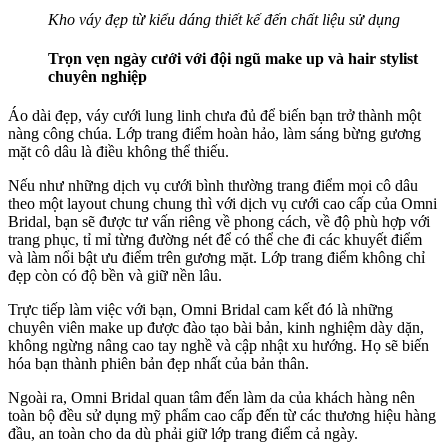
Kho váy đẹp từ kiểu dáng thiết kế đến chất liệu sử dụng
Trọn vẹn ngày cưới với đội ngũ make up và hair stylist
chuyên nghiệp
Áo dài đẹp, váy cưới lung linh chưa đủ để biến bạn trở thành một
nàng công chúa. Lớp trang điểm hoàn hảo, làm sáng bừng gương
mặt cô dâu là điều không thể thiếu.
Nếu như những dịch vụ cưới bình thường trang điểm mọi cô dâu
theo một layout chung chung thì với dịch vụ cưới cao cấp của Omni
Bridal, bạn sẽ được tư vấn riêng về phong cách, về độ phù hợp với
trang phục, tỉ mỉ từng đường nét để có thể che đi các khuyết điểm
và làm nổi bật ưu điểm trên gương mặt. Lớp trang điểm không chỉ
đẹp còn có độ bền và giữ nền lâu.
Trực tiếp làm việc với bạn, Omni Bridal cam kết đó là những
chuyên viên make up được đào tạo bài bản, kinh nghiệm dày dặn,
không ngừng nâng cao tay nghề và cập nhật xu hướng. Họ sẽ biến
hóa bạn thành phiên bản đẹp nhất của bản thân.
Ngoài ra, Omni Bridal quan tâm đến làm da của khách hàng nên
toàn bộ đều sử dụng mỹ phẩm cao cấp đến từ các thương hiệu hàng
đầu, an toàn cho da dù phải giữ lớp trang điểm cả ngày.