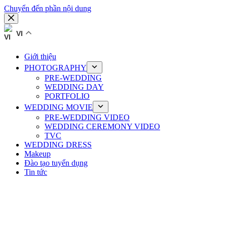
Chuyển đến phần nội dung
VI
Giới thiệu
PHOTOGRAPHY
PRE-WEDDING
WEDDING DAY
PORTFOLIO
WEDDING MOVIE
PRE-WEDDING VIDEO
WEDDING CEREMONY VIDEO
TVC
WEDDING DRESS
Makeup
Đào tạo tuyển dụng
Tin tức